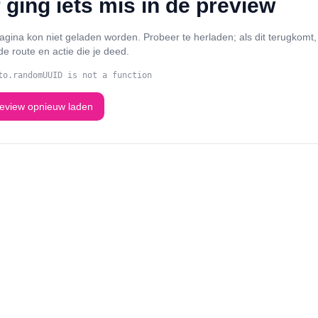
 ging iets mis in de preview
agina kon niet geladen worden. Probeer te herladen; als dit terugkomt,
de route en actie die je deed.
to.randomUUID is not a function
eview opnieuw laden