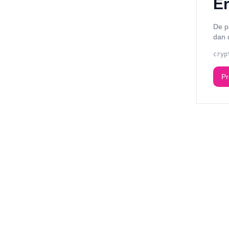
Er
De p
dan 
cryp
Pr